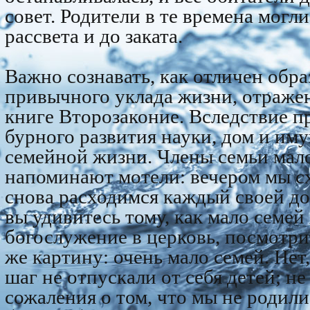
совет. Родители в те времена могли
рассвета и до заката.
Важно сознавать, как отличен обр
привычного уклада жизни, отражен
книге Второзаконие. Вследствие
бурного развития науки, дом и им
семейной жизни. Члены семьи мал
напоминают мотели: вечером мы сх
снова расходимся каждый своей до
вы удивитесь тому, как мало семей
богослужение в церковь, посмотри
же картину: очень мало семей. Нет,
шаг не отпускали от себя детей; н
сожаления о том, что мы не родили