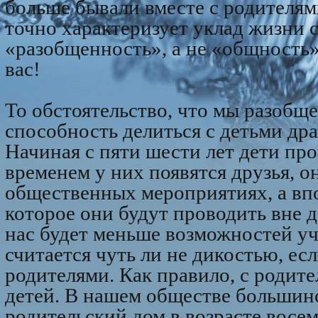
больше бывали вместе с родителям
точно характеризует уклад жизни 
«разобщенность», а не «общность
вас!
То обстоятельство, что мы разобщ
способность делиться с детьми др
Начиная с пяти шести лет дети про
временем у них появятся друзья, о
общественных мероприятиях, а впо
которое они будут проводить вне д
нас будет меньше возможностей уч
считается чуть ли не дикостью, ес
родителями. Как правило, с родит
детей. В нашем обществе большин
родительский дом в возрасте восем